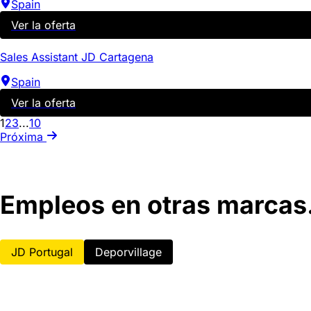
Spain
Ver la oferta
Sales Assistant JD Cartagena
Spain
Ver la oferta
1
2
3
...
10
Próxima
Empleos en otras marcas.
JD Portugal
Deporvillage