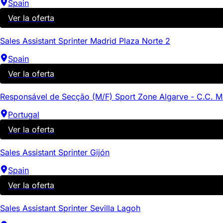
Spain
Ver la oferta
Sales Assistant Sprinter Madrid Plaza Norte 2
Spain
Ver la oferta
Responsável de Secção (M/F) Sport Zone Algarve - C.C. 
Portugal
Ver la oferta
Sales Assistant Sprinter Gijón
Spain
Ver la oferta
Sales Assistant Sprinter Sevilla Lagoh