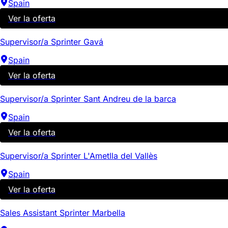
Spain
Ver la oferta
Supervisor/a Sprinter Gavá
Spain
Ver la oferta
Supervisor/a Sprinter Sant Andreu de la barca
Spain
Ver la oferta
Supervisor/a Sprinter L'Ametlla del Vallès
Spain
Ver la oferta
Sales Assistant Sprinter Marbella