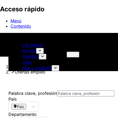
Acceso rápido
Menú
Contenido
THE GROUP
WE ARE
ES
CAREERS
JOBS
Página principal
EARLY CAREERS
Ofertas empleo
Palabra clave, profesión
País
País
Departamento