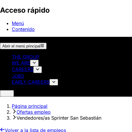
Acceso rápido
Menú
Contenido
Abrir el menú principal
THE GROUP
WE ARE
CAREERS
JOBS
EARLY CAREERS
ES
Página principal
Ofertas empleo
Vendedores/as Sprinter San Sebastián
Volver a la lista de empleos