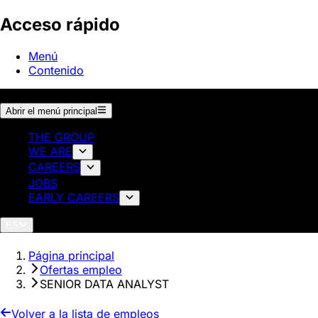
Acceso rápido
Menú
Contenido
Abrir el menú principal
THE GROUP
WE ARE
CAREERS
JOBS
EARLY CAREERS
ES
Página principal
Ofertas empleo
SENIOR DATA ANALYST
Volver a la lista de empleos