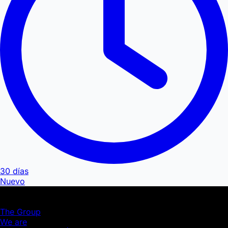
30 días
Nuevo
JD GROUP | ISRG
The Group
We are