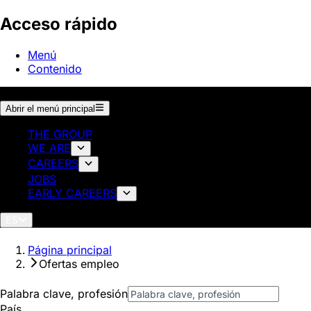
Acceso rápido
Menú
Contenido
Abrir el menú principal
THE GROUP
WE ARE
CAREERS
JOBS
EARLY CAREERS
ES
Página principal
Ofertas empleo
Palabra clave, profesión
País