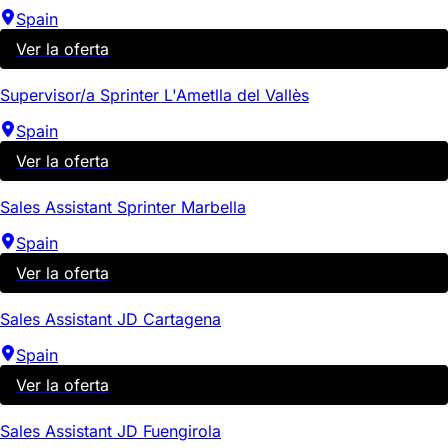
Spain
Ver la oferta
Supervisor/a Sprinter L'Ametlla del Vallès
Spain
Ver la oferta
Sales Assistant Sprinter Marbella
Spain
Ver la oferta
Sales Assistant JD Cartagena
Spain
Ver la oferta
Sales Assistant JD Fuengirola