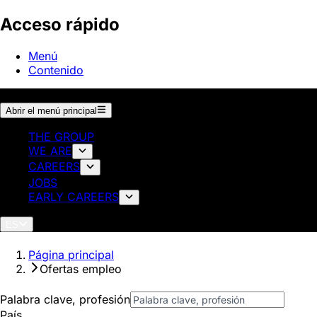
Acceso rápido
Menú
Contenido
Abrir el menú principal
THE GROUP
WE ARE
CAREERS
JOBS
EARLY CAREERS
ES
Página principal
Ofertas empleo
Palabra clave, profesión
País