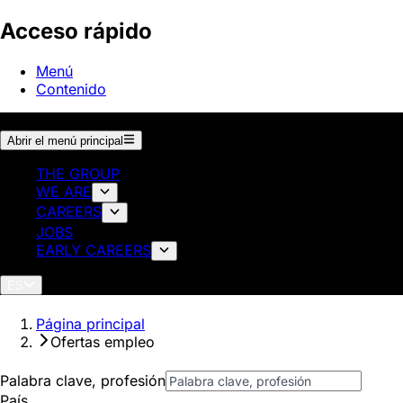
Acceso rápido
Menú
Contenido
Abrir el menú principal
THE GROUP
WE ARE
CAREERS
JOBS
EARLY CAREERS
ES
Página principal
Ofertas empleo
Palabra clave, profesión
País