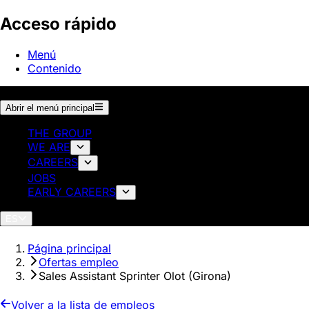
Acceso rápido
Menú
Contenido
Abrir el menú principal
THE GROUP
WE ARE
CAREERS
JOBS
EARLY CAREERS
ES
Página principal
Ofertas empleo
Sales Assistant Sprinter Olot (Girona)
Volver a la lista de empleos