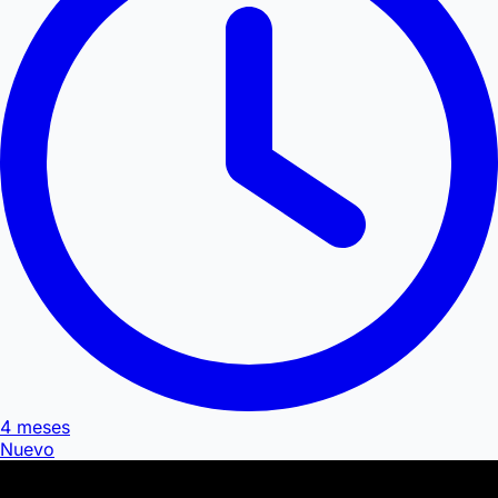
4 meses
Nuevo
JD GROUP | ISRG